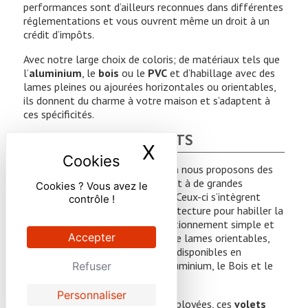
performances sont d’ailleurs reconnues dans différentes
réglementations et vous ouvrent même un droit à un
crédit d’impôts.
Avec notre large choix de coloris; de matériaux tels que
l’
aluminium
, le
bois
ou le
PVC
et d’habillage avec des
lames pleines ou ajourées horizontales ou orientables,
ils donnent du charme à votre maison et s’adaptent à
ces spécificités.
VOLETS COULISSANTS
X
Masquer le ban
Toujours avec
C2R
et
Sothoferm
nous proposons des
volets coulissants
qui s’adaptent à de grandes
Cookies ? Vous avez le
surfaces vitrées telles des baies. Ceux-ci s’intègrent
contrôle !
parfaitement à tous types d’architecture pour habiller la
façade de votre maison. De fonctionnement simple et
Accepter
silencieux ils se parent au choix de lames orientables,
jointives et horizontales et sont disponibles en
différents matériaux comme l’Aluminium, le Bois et le
Refuser
PVC.
Personnaliser
Enfin, de par les technologies employées, ces
volets